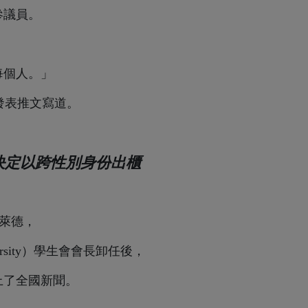
參議員。
每個人。」
選後發表推文寫道。
決定以跨性別身份出櫃
布萊德，
versity）學生會會長卸任後，
上了全國新聞。