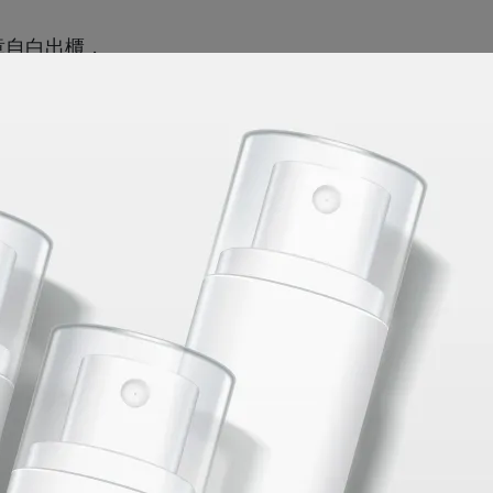
章自白出櫃，
，其實它早已存在我的生命，
秘密：我是跨性別者。」
的熱忱，
份相互排斥的想法，
方法。
的制度，