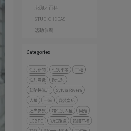
束胸大百科
STUDIO IDEAS
活動參與
Categories
性別新聞
性別平等
平權
性別意識
跨性別
艾略特佩吉
Sylvia Rivera
人權
平等
變裝皇后
迷失安狄
跨性別人權
同婚
LGBTQ
彩虹跑道
婚姻平權
彩虹
彰化大村國小
基督教