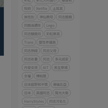
牧師
Netflix
土耳其
無性別
神仙教母
同志婚姻
同婚兩週年
Lego
同志驕傲月
彩虹樂高
Trans
變性參議員
同志熱線
同志父母
同志收養
同志
多元成家
丹麥女孩
AIT
男生穿裙
女權
釋昭慧
日本庭野和平獎
哥倫比亞
日本
英國同志
陽光大衛
HarryStyles
同志污名化