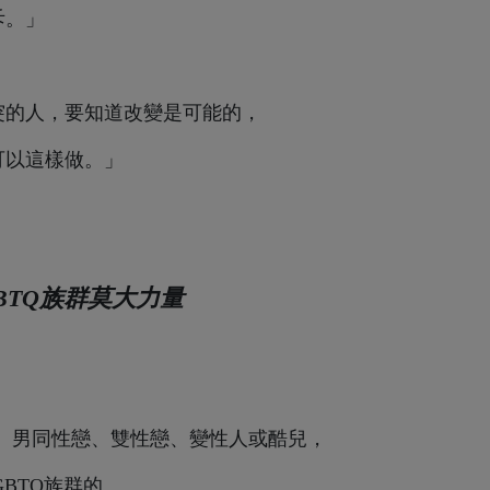
斥。」
突的人，要知道改變是可能的，
可以這樣做。」
GBTQ族群莫大力量
、男同性戀、雙性戀、變性人或酷兒，
GBTQ族群的。