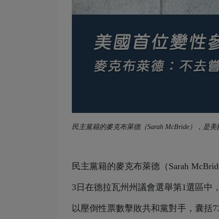
民主黨籍的麥克布萊德（Sarah McBride）
民主黨籍的麥克布萊德（Sarah McBri
3日在德拉瓦州州議會選舉第1選區中
以壓倒性票數擊敗共和黨對手，囊括7