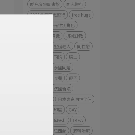
酷兒文學圖書館
同志遊行
2021台灣同志遊行
free hugs
永恆族
多元性別角色
好萊塢多元意識
挪威郵政
耶誕廣告
聖誕老人
同性戀
智利
智利同婚
瑞士
變更性別
泰國同婚
同志家庭
收養
瘦子
美輪明宏
法國新法
性傾向治療
日本東京同性伴侶
日本同婚
印度
GAY
加雅機場
匈牙利
IKEA
彩虹音響
紐西蘭
迴轉治療