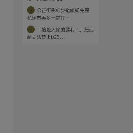
4
公正街彩虹步道繽紛亮麗
花蓮市再多一處打⋯
5
「這是人類的勝利！」紐西
蘭立法禁止LGB⋯