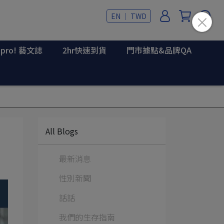
EN ｜ TWD
upro! 藝文誌
2hr快速到貨
門市據點&品牌QA
All Blogs
最新消息
性別新聞
話話
我們的生存指南