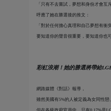
「只有不去嘗試，夢想和身份才會互
呼應了她在勝選後的推文：
「對於任何擔心真理和自己夢想有衝
要知道你的聲音很重要，要知道你也
彩虹浪潮！她的勝選將帶給
L
網路媒體《對話》報導，
雖然美國有5%的人被定義為女同性戀
但在各級政府官員中，只有0.17%是L