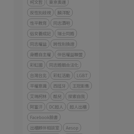
柯文哲
東京奧運
反性別歧視
麟洋配
性平教育
同志酒吧
俗女養成記
瑞士同婚
同志權益
跨性別換證
身體自主權
伴侶權益聯盟
彩虹國
同志婚姻合法化
台灣台北
彩虹活動
LGBT
平權意識
西班牙
王冠影集
艾瑪柯林
酷兒
探索自我
阿富汗
DC超人
超人出櫃
Facebook臉書
出櫃夥伴相談室
Aesop