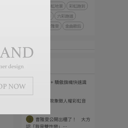
葉海洋
彩虹地景
彩虹跑到
花蓮
六彩
六彩跑道
雙性戀
詹雅雯
金曲歌后
Latest
1
LGBTQ+ 驕傲旗幟快速識
別指南
2
IKEA首款象徵人權彩虹音
響開賣
3
曹雅雯公開出櫃了！ 大方
認「我是雙性戀」⋯