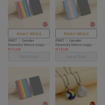
秀出自己 我的生活
秀出自己 我的生活
PAR.T ｜ Gender
PAR.T ｜ Gender
Diversity Velcro-copy-
Diversity Velcro-copy-
copy-copy
copy
NT$100
NT$100
Out of Stock
Out of Stock