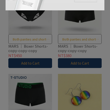
Both panties and shorts
Both panties and shorts
designed in one piece !
designed in one piece !
MARS ｜ Boxer Shorts-
MARS ｜ Boxer Shorts-
copy-copy-copy
copy-copy-copy
NT$450
NT$380
Add to Cart
Add to Cart