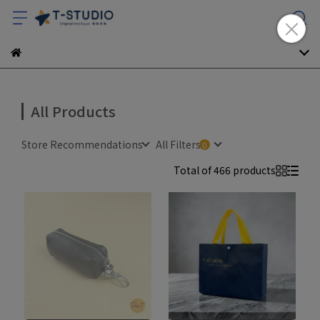
All Products
Store Recommendations
All Filters
Total of 466 products