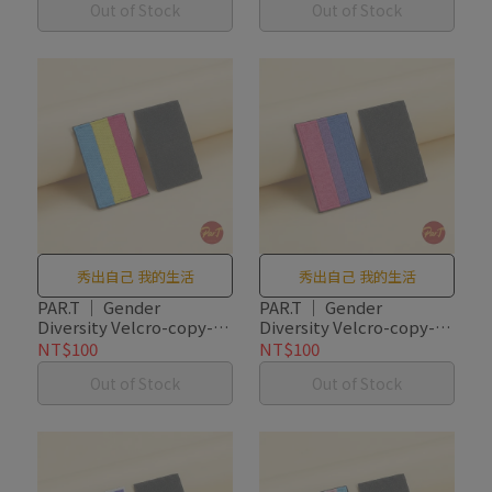
Out of Stock
Out of Stock
秀出自己 我的生活
秀出自己 我的生活
PAR.T ｜ Gender
PAR.T ｜ Gender
Diversity Velcro-copy-
Diversity Velcro-copy-
copy-copy-copy
copy-copy
NT$100
NT$100
Out of Stock
Out of Stock