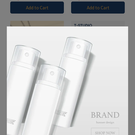
Add to Cart
Add to Cart
你/妳 是最亮眼的一位
Both panties and shorts
designed in one piece !
PAR.T｜寶石彩虹項鍊
MARS ｜ Boxer Shorts-
copy-copy-copy-copy
NT$180
NT$450
Add to Cart
Add to Cart