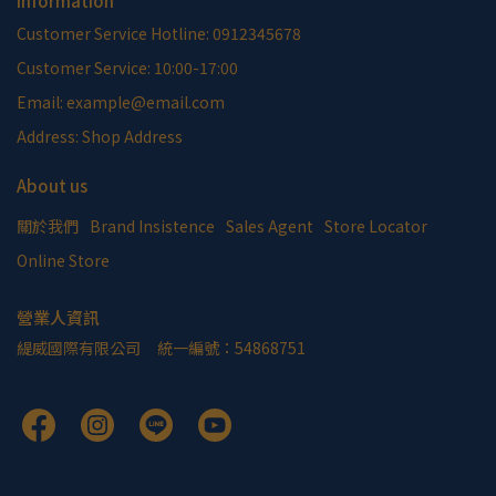
Information
Customer Service Hotline: 0912345678
Customer Service: 10:00-17:00
Email: example@email.com
Address: Shop Address
About us
關於我們
Brand Insistence
Sales Agent
Store Locator
Online Store
營業人資訊
緹威國際有限公司     統一編號：54868751