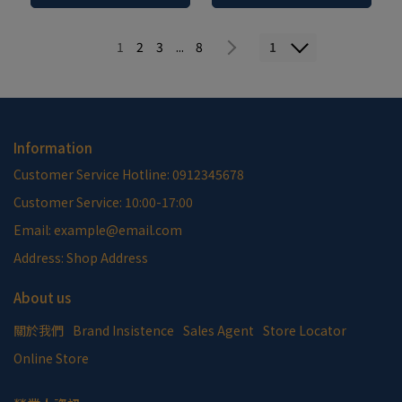
copy-copy-copy-copy-
copy-copy-copy-copy-
copy-copy-copy-copy-
copy-copy-copy-copy-
copy-copy-copy-copy-
copy-copy-copy-copy-
1
1
2
3
...
8
copy-copy-copy-copy-
copy-copy-copy-copy-
copy-copy-copy-copy-
copy-copy-copy-copy-
copy-copy-copy
copy-copy
Information
Customer Service Hotline: 0912345678
Customer Service: 10:00-17:00
Email: example@email.com
Address: Shop Address
About us
關於我們
Brand Insistence
Sales Agent
Store Locator
Online Store