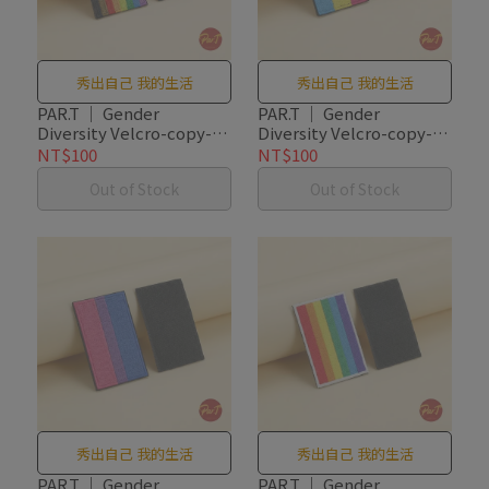
秀出自己 我的生活
秀出自己 我的生活
PAR.T ｜ Gender
PAR.T ｜ Gender
Diversity Velcro-copy-
Diversity Velcro-copy-
copy-copy-copy-copy
copy-copy-copy
NT$100
NT$100
Out of Stock
Out of Stock
秀出自己 我的生活
秀出自己 我的生活
PAR.T ｜ Gender
PAR.T ｜ Gender