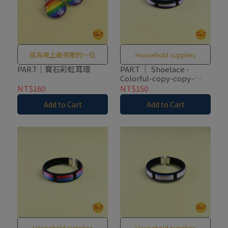
成為場上最亮眼的一位
Household supplies
PAR.T｜寶石彩虹耳環
PAR.T ｜ Shoelace -
Colorful-copy-copy-
copy-copy-copy-copy-
NT$160
NT$150
copy-copy-copy-copy-
Add to Cart
Add to Cart
copy-copy-copy-copy-
copy-copy-copy-copy-
copy-copy-copy-copy-
copy-copy-copy-copy-
copy-copy-copy-copy-
copy-copy-copy-copy-
copy-copy-copy-copy-
copy
Household supplies
Household supplies