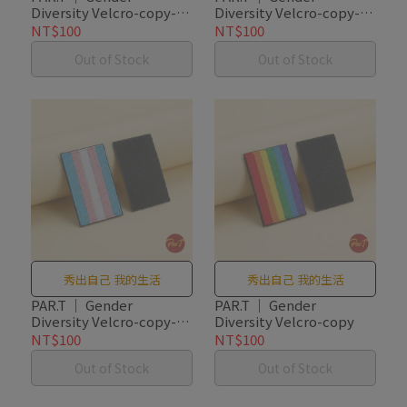
Diversity Velcro-copy-
Diversity Velcro-copy-
copy-copy
copy-copy
NT$100
NT$100
Out of Stock
Out of Stock
秀出自己 我的生活
秀出自己 我的生活
PAR.T ｜ Gender
PAR.T ｜ Gender
Diversity Velcro-copy-
Diversity Velcro-copy
copy
NT$100
NT$100
Out of Stock
Out of Stock