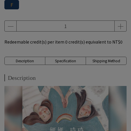
F
Redeemable credit(s) per item
0
credit(s) equivalent to
NT$0
Description
Specification
Shipping Method
Description