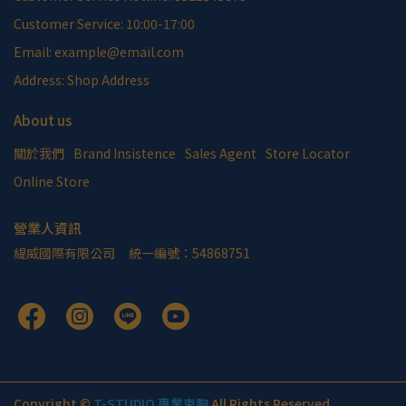
Customer Service: 10:00-17:00
Email: example@email.com
Address: Shop Address
About us
關於我們
Brand Insistence
Sales Agent
Store Locator
Online Store
營業人資訊
緹威國際有限公司     統一編號：54868751
Copyright ©
T-STUDIO 專業束胸
All Rights Reserved.