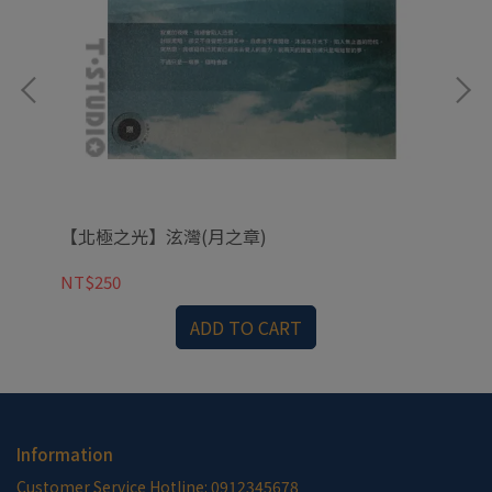
【北極之光】泫灣(月之章)
【
NT$250
NT
ADD TO CART
Information
Customer Service Hotline: 0912345678