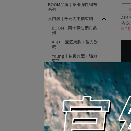
BOOM品牌｜萊卡彈性網布
系列
AIR
入門級｜千元內平價束胸
內衣
BOOM｜萊卡彈性網布系
NT$1
列
AIR+｜空氣束胸，強力對
流
Young｜包覆有型，強力
束平
強效鬆緊 ｜織鬆緊布 提升
束平
STYLE｜運動塑型
SIMPLE｜表演戲劇專屬
專業級｜千元以上專業束胸
U領小蛙｜強力束平，吸濕
排汗
VCOOL｜-2°C極速涼感
VC