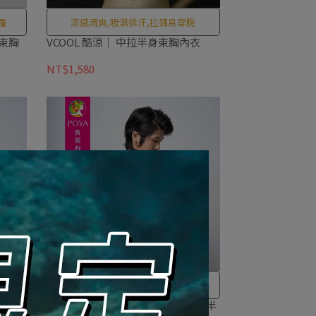
覆
涼感清爽,吸濕排汗,拉鍊易穿脫
身束胸
VCOOL 酷涼｜ 中拉半身束胸內衣
NT$1,580
平價升級熱銷款
黏式半
Young ｜【升級】【寶雅款】排扣半