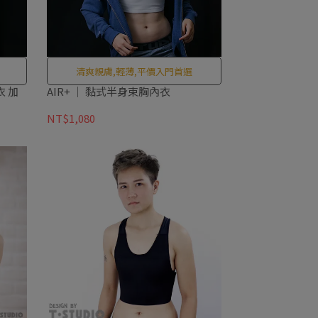
清爽親膚,輕薄,平價入門首選
 加
AIR+ ｜ 黏式半身束胸內衣
NT$1,080