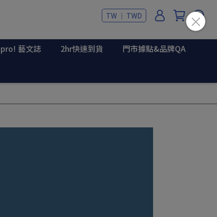
TW ｜ TWD
upro! 藝文誌
2hr快速到貨
門市據點&品牌QA