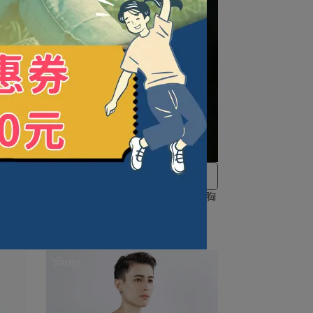
出清特價5折起!! 售完為止!!
身束胸
【福利品】U領小蛙 ｜ 黏式半身束胸
內衣
NT$650
NT$1,300