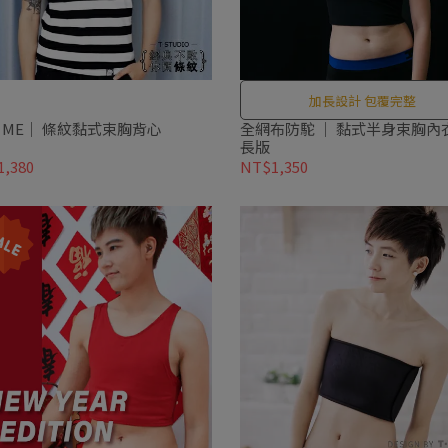
加長設計 包覆完整
U ME｜ 條紋黏式束胸背心
全網布防駝 ｜ 黏式半身束胸內衣
長版
,380
NT$1,350