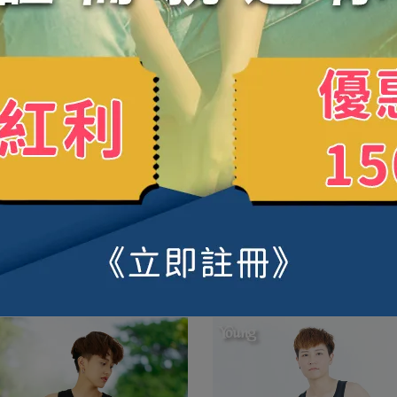
出清特價5折起!! 售完為止!!
出清特價5折起!! 售完為止!!
利品】U領小蛙 ｜ 拉鍊全身束胸
【福利品】U領小蛙 ｜ 拉鍊半
內衣
750
NT$1,500
NT$550
NT$1,100