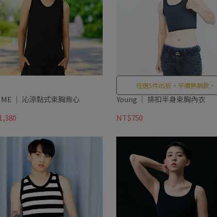
任選5件85折，平價熱銷款。
U ME ｜ 沁涼黏式束胸背心
Young ｜ 排扣半身束胸內衣
,380
NT$750