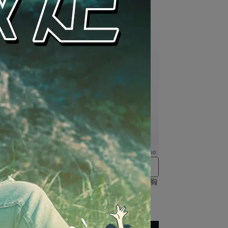
身束胸內衣
NT$850
出清特價5折起!! 售完為止!!
身束胸
【福利品】U領小蛙 ｜ 套頭全身束胸
內衣
NT$700
NT$1,400