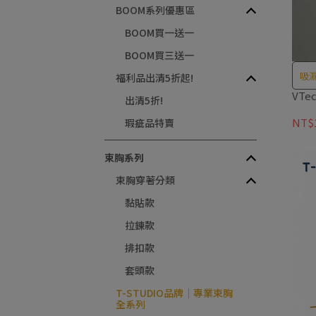
BOOM系列優惠區
BOOM買一送一
BOOM買三送一
吸濕
福利品出清5折起!
血
VT
出清5折!
NT$1
瑕疵品特賣
束胸系列
束胸穿著分類
黏貼款
拉鍊款
排扣款
套頭款
T-STUDIO品牌｜專業束胸
全系列