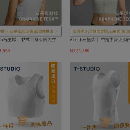
排汗,石墨烯,恆溫調節,導熱性,促進
吸濕排汗,拉鍊易穿脫,石墨烯,恆溫
液循環,天然抗菌除臭,環保高強度纖
導熱性,促進血液循環,天然抗菌除
ech石墨烯｜ 黏式半身束胸內衣
VTech石墨烯｜ 中拉半身束胸
維,原色紗布料
保高強度纖維,原色紗布料
,580
NT$1,580