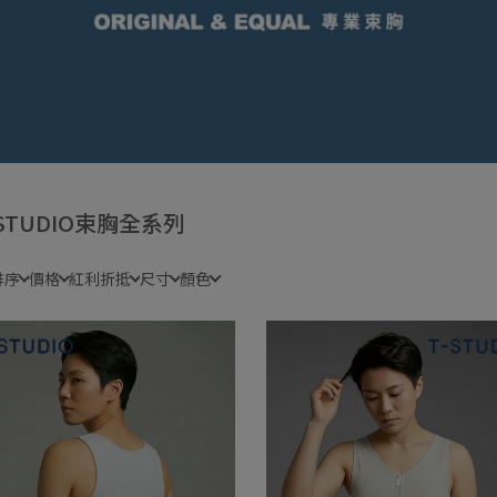
-STUDIO束胸全系列
排序
價格
紅利折抵
尺寸
顏色