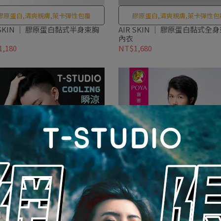
膠原蛋白,清爽親膚,萊卡彈性包覆
膠原蛋白,清爽親膚,萊卡彈性包
 SKIN ｜ 膠原蛋白黏式半身束胸
AIR SKIN ｜ 膠原蛋白黏式全
內衣
,180
NT$1,680
涼感清爽,吸濕排汗
平價升級熱銷款
OOL 酷涼｜ 黏式半身束胸內衣
Young ｜【升級】【寶雅款】