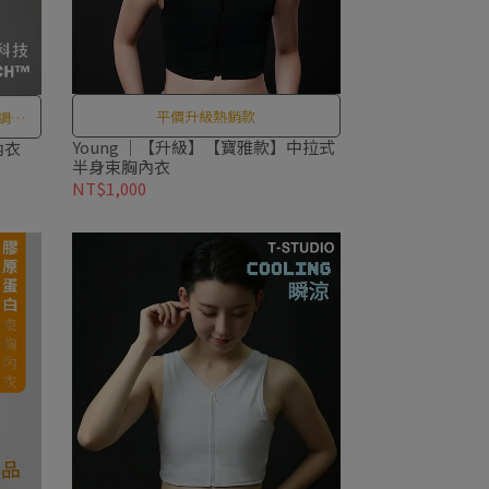
平價升級熱銷款
調節,
臭,環
Young ｜【升級】【寶雅款】中拉式
內衣
半身束胸內衣
NT$1,000