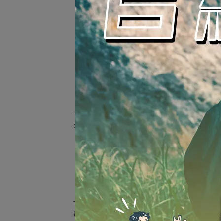
AIR+｜空氣束胸，強力對
NT$1
流
全網布機能｜透氣網布，
交叉提背
CHU ME｜外穿背心，簡單
有型
FIT｜幸運紅束胸，新年必
BUY
束胸配件
中性內褲
T-STUDIO內褲｜全系列
中性生理褲
中性造型內褲
透氣棉｜隱形內襯四角褲
NT$
運動機能