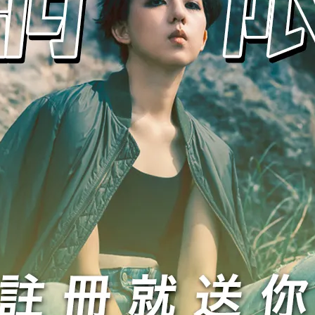
身束胸內衣
,580
NT$800
出清特價5折起!! 售完為止!!
出清特價5折起!! 售完為止!!
【零碼】平價款 ｜ 黏式全身束胸內衣
【福利品】U領小蛙 ｜ 黏式全
內衣
690
NT$1,380
NT$850
NT$1,700