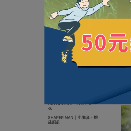
運動束胸
STYLE束胸｜運動塑型
全網布機能｜透氣網布，
交叉提背
CHUME外穿束胸
束胸泳衣系列
束胸泳衣
泳褲
泳帽
【福
吸水毛巾
內衣
NT$
防水束口袋
ACTIONLINE｜透氣運動內
衣
SHAPER MAN｜小腿套、機
能服飾