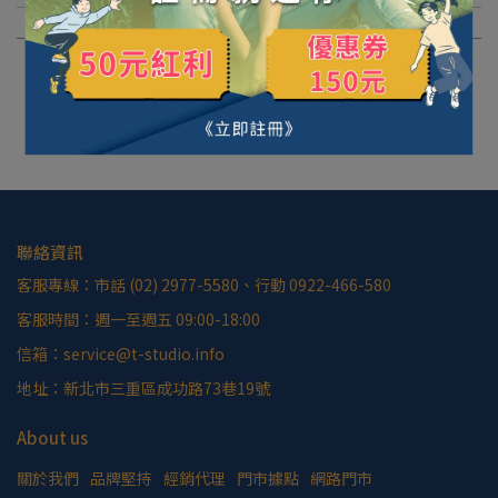
聯絡資訊
客服專線：市話 (02) 2977-5580、行動 0922-466-580
客服時間：週一至週五 09:00-18:00
信箱：service@t-studio.info
地址：新北市三重區成功路73巷19號
About us
關於我們
品牌堅持
經銷代理
門市據點
網路門市