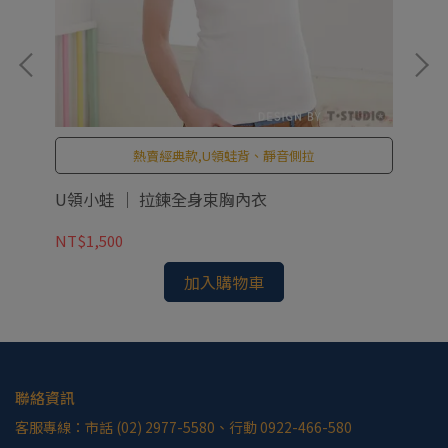
熱賣經典款,U領蛙背、靜音側拉
U領小蛙 ｜ 拉鍊全身束胸內衣
U
NT$1,500
NT
加入購物車
聯絡資訊
客服專線：市話 (02) 2977-5580、行動 0922-466-580