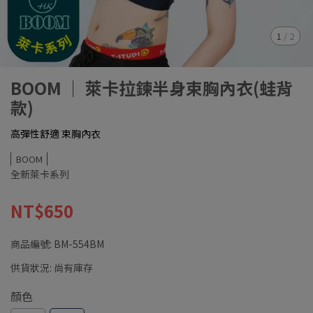
1
/
2
BOOM ｜ 萊卡拉鍊半身束胸內衣(蛙背
款)
高彈性舒適 束胸內衣
BOOM
全新萊卡系列
NT$650
商品編號:
BM-554BM
供貨狀況:
尚有庫存
顏色