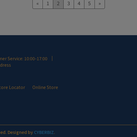
«
1
2
3
4
5
»
er Service: 10:00-17:00
ddress
tore Locator
Online Store
ved.
Designed by
CYBERBIZ
.