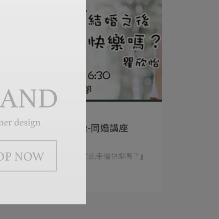
T-STUDIO | 2020-07-02
台南帕特門市-瞿欣怡-同婚講座
『公主與公主結婚之後，從此幸福快樂嗎？』
你以為同婚通過⋯
Read More