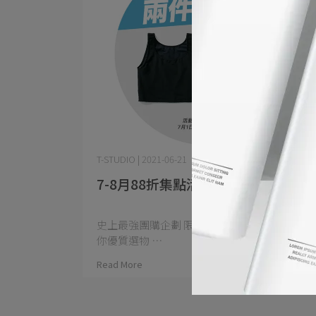
T-STUDIO | 2021-06-21
7-8月88折集點活動
史上最強團購企劃 限量兌換 消費指定束胸就送
你優質選物 ⋯
Read More