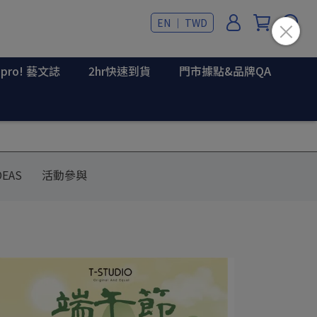
EN ｜ TWD
upro! 藝文誌
2hr快速到貨
門市據點&品牌QA
DEAS
活動參與