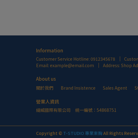
Information
Customer Service Hotline: 0912345678
Custom
Email: example@email.com
Address: Shop A
About us
關於我們
Brand Insistence
Sales Agent
S
營業人資訊
緹威國際有限公司     統一編號：54868751
Copyright ©
T-STUDIO 專業束胸
All Rights Reser