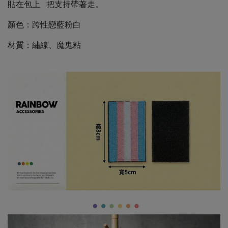
貼在包上 把支持帶著走。
顏色：跨性戀藍粉白
材質：繡線、魔鬼粘