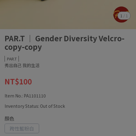
1
/
1
PAR.T ｜ Gender Diversity Velcro-
copy-copy
PAR.T
秀出自己 我的生活
NT$100
Item No.:
PA1101110
Inventory Status:
Out of Stock
顏色
跨性藍粉白