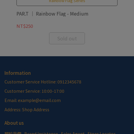
Rainbow Flag Series
ng
PAR.T ｜ Rainbow Flag - Medium
PAR
NT$250
NT
Sold out
Information
Customer Service Hotline: 0912345678
Customer Service: 10:00-17:00
Email: example@email.com
Address: Shop Address
About us
關於我們
Brand Insistence
Sales Agent
Store Locator