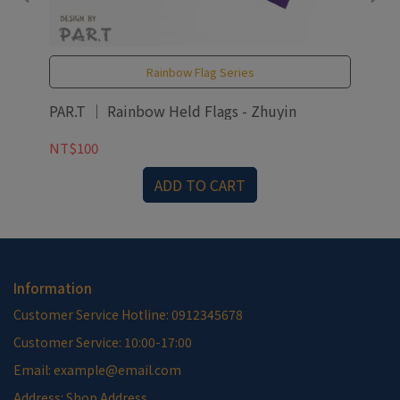
Rainbow Flag Series
PAR.T ｜ Rainbow Held Flags - Zhuyin
NT$100
NT
ADD TO CART
Information
Customer Service Hotline: 0912345678
Customer Service: 10:00-17:00
Email: example@email.com
Address: Shop Address