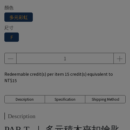
顏色
多元彩虹
尺寸
F
Redeemable credit(s) per item
15
credit(s) equivalent to
NT$15
Description
Specification
Shipping Method
Description
PAR.T ｜ 多元積木夾扣鑰匙