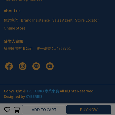
About us
關於我們
Brand Insistence
Sales Agent
Store Locator
Online Store
營業人資訊
緹威國際有限公司     統一編號：54868751
Copyright ©
T-STUDIO 專業束胸
All Rights Reserved.
Designed by
CYBERBIZ
.
Cancel
Finish
ADD TO CART
BUY NOW