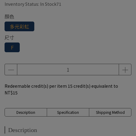
Inventory Status:
In Stock71
顏色
多元彩虹
尺寸
F
Redeemable credit(s) per item
15
credit(s) equivalent to
NT$15
Description
Specification
Shipping Method
Description