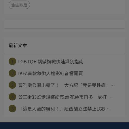
金曲歌后
最新文章
1
LGBTQ+ 驕傲旗幟快速識別指南
2
IKEA首款象徵人權彩虹音響開賣
3
曹雅雯公開出櫃了！ 大方認「我是雙性戀」⋯
4
公正街彩虹步道繽紛亮麗 花蓮市再多一處打⋯
5
「這是人類的勝利！」紐西蘭立法禁止LGB⋯