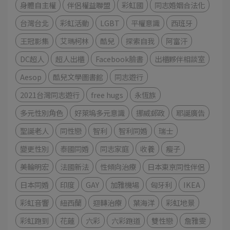
身體自主權
伴侶權益聯盟
彩虹國
同志婚姻合法化
台灣台北
彩虹活動
LGBT
平權意識
西班牙
王冠影集
艾瑪柯林
酷兒
探索自我
阿富汗
DC超人
超人出櫃
Facebook臉書
出櫃夥伴相談室
Aesop
酷兒文學圖書館
同志遊行
2021台灣同志遊行
free hugs
永恆族
多元性別角色
好萊塢多元意識
挪威郵政
耶誕廣告
聖誕老人
同性戀
智利
智利同婚
瑞士
變更性別
泰國同婚
同志家庭
收養
瘦子
美輪明宏
法國新法
性傾向治療
日本東京同性伴侶
日本同婚
印度
GAY
加雅機場
匈牙利
IKEA
彩虹音響
紐西蘭
迴轉治療
葉海洋
彩虹地景
彩虹跑到
花蓮
六彩
六彩跑道
雙性戀
詹雅雯