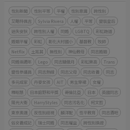
性別新聞
性別平等
平權
性別意識
跨性別
艾略特佩吉
Sylvia Rivera
人權
平等
變裝皇后
迷失安狄
跨性別人權
同婚
LGBTQ
彩虹跑道
婚姻平權
彩虹
彰化大村國小
基督教
牧師
Netflix
土耳其
無性別
神仙教母
同志婚姻
同婚兩週年
Lego
同志驕傲月
彩虹樂高
Trans
變性參議員
同志熱線
同志父母
同志收養
同志
多元成家
丹麥女孩
AIT
男生穿裙
女權
釋昭慧
日本庭野和平獎
哥倫比亞
日本
英國同志
陽光大衛
HarryStyles
同志污名化
柯文哲
東京奧運
反性別歧視
麟洋配
性平教育
同志酒吧
俗女養成記
瑞士同婚
同志權益
跨性別換證