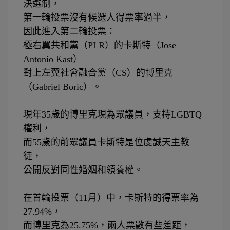
決選制，
第一輪投票沒有候選人得票率過半，
因此進入第二輪投票：
極右翼共和黨（
PLR
）的卡斯特（
Jose
Antonio Kast
）
對上左翼社會融合黨（
CS
）的博里克
（
Gabriel Boric
）。
⠀⠀⠀⠀⠀⠀
現年
35
歲的博里克現為眾議員，支持
LGBTQ
權利，
而
55
歲的前眾議員卡斯特是位虔誠天主教
徒，
公開反對同性婚姻和領養權。
⠀⠀⠀⠀⠀⠀
在首輪投票（
11
月）中，卡斯特的得票率為
27.94%
，
而博里克為
25.75%
，兩人票數有些差距，