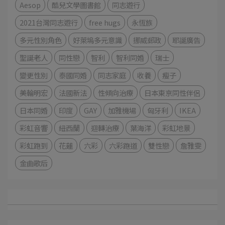
Aesop
酷兒文學圖書館
同志遊行
2021台灣同志遊行
free hugs
永恆族
多元性別角色
好萊塢多元意識
挪威郵政
耶誕廣告
聖誕老人
同性戀
智利
智利同婚
瑞士
變更性別
泰國同婚
同志家庭
收養
瘦子
美輪明宏
法國新法
性傾向治療
日本東京同性伴侶
日本同婚
印度
GAY
加雅機場
匈牙利
IKEA
彩虹音響
紐西蘭
迴轉治療
葉海洋
彩虹地景
彩虹跑到
花蓮
六彩
六彩跑道
雙性戀
詹雅雯
金曲歌后