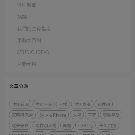
性別新聞
話話
我們的生存指南
束胸大百科
STUDIO IDEAS
活動參與
文章分類
性別新聞
性別平等
平權
性別意識
跨性別
艾略特佩吉
Sylvia Rivera
人權
平等
變裝皇后
迷失安狄
跨性別人權
同婚
LGBTQ
彩虹跑道