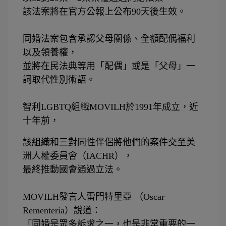
該法案將在官方公報上公布
90
天後生效。
⠀⠀⠀⠀⠀⠀
同婚法案包含承認父母關係、全額配偶福利
以及領養權，
並將在民法典等用「配偶」或是「父母」一
詞取代性別術語。
⠀⠀⠀⠀⠀⠀
智利
LGBTQ
組織
MOVILH
於
1991
年成立，近
十年前，
該組織和三對同性伴侶將他們的案件交至美
洲人權委員會（
IACHR
），
最終推動國會通過立法。
⠀⠀⠀⠀⠀⠀
MOVILH
發言人雷門特里亞
（
Oscar
Rementeria
）說道：
「同婚是眾多訴求之一，也是非常重要的一