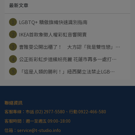
最新文章
1
LGBTQ+ 驕傲旗幟快速識別指南
2
IKEA首款象徵人權彩虹音響開賣
3
曹雅雯公開出櫃了！ 大方認「我是雙性戀」⋯
4
公正街彩虹步道繽紛亮麗 花蓮市再多一處打⋯
5
「這是人類的勝利！」紐西蘭立法禁止LGB⋯
聯絡資訊
客服專線：市話 (02) 2977-5580、行動 0922-466-580
客服時間：週一至週五 09:00-18:00
信箱：service@t-studio.info