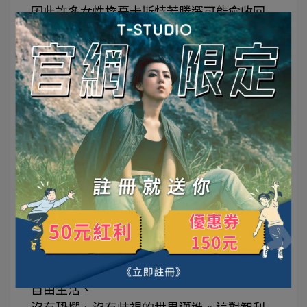
因此許多女性擔憂卡斯特若勝選可能會收回
她們的權利。
⠀⠀⠀⠀⠀⠀
智利
LGBTQ
組織
Fundacion Iguales
在選舉期間
保持中立，
但在卡斯特進入第二輪決選後，該組織宣布
支持博里克。
⠀⠀⠀⠀⠀⠀
不過，就目前而言，
智利的
LGBTQ
族群正在慶祝同性婚姻合法化
的歷史性勝利。
⠀⠀⠀⠀⠀⠀
Fundacion Iguales
主任因約克（
Alessia
Injoque
）表示：
「我們看到愈來愈多國家朝著一個我們可以
自由生活、