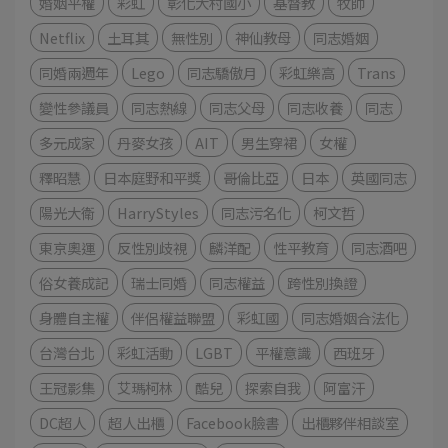
婚姻平權
彩虹
彰化大村國小
基督教
牧師
Netflix
土耳其
無性別
神仙教母
同志婚姻
同婚兩週年
Lego
同志驕傲月
彩虹樂高
Trans
變性參議員
同志熱線
同志父母
同志收養
同志
多元成家
丹麥女孩
AIT
男生穿裙
女權
釋昭慧
日本庭野和平獎
哥倫比亞
日本
英國同志
陽光大衛
HarryStyles
同志污名化
柯文哲
東京奧運
反性別歧視
麟洋配
性平教育
同志酒吧
俗女養成記
瑞士同婚
同志權益
跨性別換證
身體自主權
伴侶權益聯盟
彩虹國
同志婚姻合法化
台灣台北
彩虹活動
LGBT
平權意識
西班牙
王冠影集
艾瑪柯林
酷兒
探索自我
阿富汗
DC超人
超人出櫃
Facebook臉書
出櫃夥伴相談室