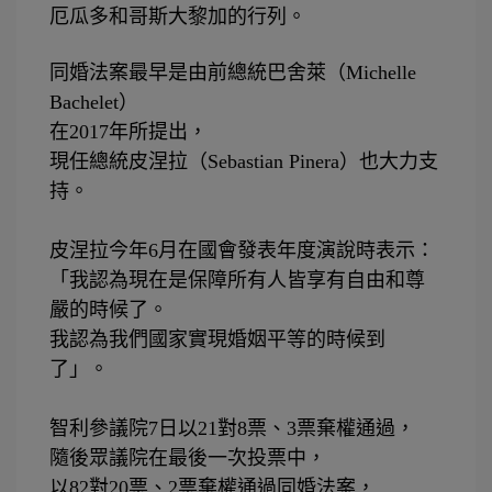
厄瓜多和哥斯大黎加的行列。
同婚法案最早是由前總統巴舍萊（
Michelle
Bachelet
）
在
2017
年所提出，
現任總統皮涅拉（
Sebastian Pinera
）也大力支
持。
⠀⠀⠀⠀⠀⠀
皮涅拉今年
6
月在國會發表年度演說時表示：
「我認為現在是保障所有人皆享有自由和尊
嚴的時候了。
我認為我們國家實現婚姻平等的時候到
了」。
⠀⠀⠀⠀⠀⠀
智利參議院
7
日以
21
對
8
票、
3
票棄權通過，
隨後眾議院在最後一次投票中，
以
82
對
20
票、
2
票棄權通過同婚法案，