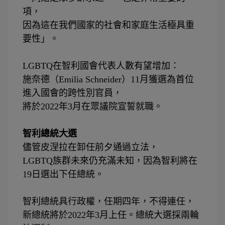
項，
因為這在我們國家的社會和家庭生活極具重
要性」。
⠀⠀⠀⠀⠀⠀
LGBTQ
在智利國會代表人數有望增加：
施奈德（
Emilia Schneider
）
11
月獲選為首位
進入國會的跨性別官員，
將於
2022
年
3
月在眾議院宣誓就職。
⠀⠀⠀⠀⠀⠀
智利總統大選
儘管皮涅拉在卸任前夕通過立法，
LGBTQ
族群未來仍充滿未知，因為智利將在
19
日選出下任總統。
⠀⠀⠀⠀⠀
智利總統具行政權，任期四年，不得連任，
新總統將於
2022
年
3
月上任。總統大選採兩輪