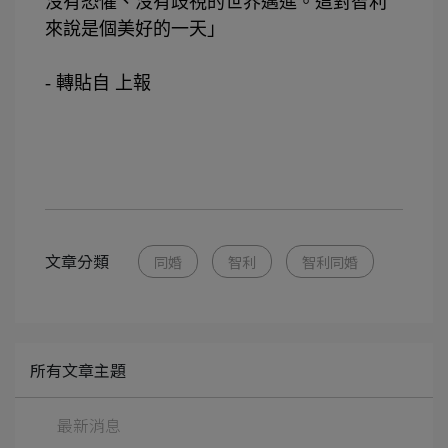
沒有恐懼、沒有歧視的世界邁進。
這對智利
來說是個美好的一天」
⠀⠀⠀⠀⠀⠀
-
轉貼自
上報
文章分類
同婚
智利
智利同婚
所有文章主題
最新消息