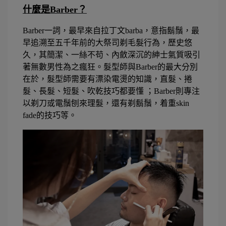
什麼是Barber？
Barber
一詞，最早來自拉丁文
barba
，意指鬍鬚，最
早追溯至五千年前的大祭司剃毛髮行為，歷史悠
久，其簡潔、一絲不苟、內斂深沉的紳士氣質吸引
著無數男性為之瘋狂。髮型師與
Barber
的最大分別
在於，髮型師需要有漂染電燙的知識，直髮、捲
髮、長髮、短髮、吹乾技巧都要懂
；
Barber
則專注
以剃刀或電鬚刨來理髮，還有剃鬍鬚，着重
skin
fade
的技巧等。