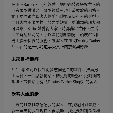
在澳洲
Barber Shop
的經驗，把中西技術搭配華人的
五官頭型做融合，髮型視覺呈現上較柔軟的風格。
她用女性眼光幫客人修剪出帥氣又吸引人的髮型，
而且客群不限男性，想要剪短髮、剪油頭的朋友都
可以來。
Safina
她覺得大家平時都非常忙碌，生活
上少有喘息時間，所以還特別規劃男士頭皮
SPA
和
男士臉部保養的服務，讓客人來到
《
Destiny Barber
Shop
》的這一小時能享受真正的放鬆與舒壓。
未來目標期許
Safina
希望可以找到更多志同道合的夥伴，推廣男
士理髮，一起激發創意，把更好的服務、更創新的
想法，提供給所有
《
Destiny Barber Shop
》
的客人。
對客人說的話
「真的非常非常謝謝我的客人，在我從回到臺灣，
就一直支持我到現在，很感動！我更要謝謝哥哥和