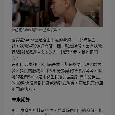
採訪前Safina幫Brian整理髮型。
會認識
Safina
也是經由朋友的牽線，「那時候面
試，我覺得就像這間店一樣，就是緣份，因為我覺
得闆娘她遇過這麼多的人，她選了我，我也很開
心。」
在
Brian
印象裡，
Barber
基本上都是以男士理髮師居
多，提供的服務項目大部分為剪髮跟修容等等，但
她的老闆
Safina
是用女生保養角度
設計專門給男生
的服務-快速臉部保養或頭部去角質，這是與其他店
不同的地方。
未來期許
Brian
本身打扮比較中性，希望藉由自己的身份，能