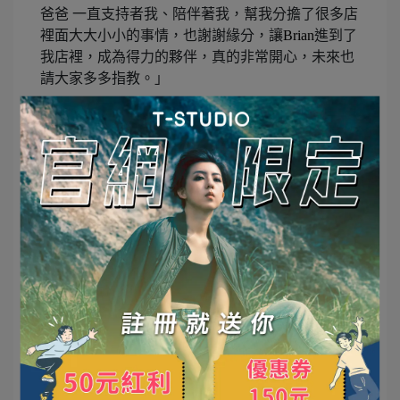
爸爸 一直支持者我、陪伴著我，幫我分擔了很多店
裡面大大小小的事情，也謝謝緣分，讓
Brian
進到了
我店裡，成為得力的夥伴，真的非常開心，未來也
請大家多多指教。」
Safina開朗的個性客人都很喜歡跟她當朋友。
《
Destiny Barber Shop
》
夥伴
-Brian