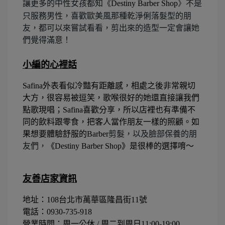
讓更多的中性女孩都知《
Destiny Barber Shop》
不是
只服務男性，喜歡歐美風那種乾淨俐落髮型的朋
友，都可以來嘗試看看，剪出來的造型一定會讓她
們覺得滿意！
小編的心裡話
Safina
外表看似冷豔有距離感，相處之後非常親切
大方，很容易被逗笑，歌喉很好的她還直接讓我們
點歌現唱；
Safina
喜歡分享，所以店裡也有準備不
同的飲料跟零食，把客人當作朋友一樣的照顧。如
果想要體驗舒服的
Barber
剪髮，以及臉部保養的朋
友們，
《
Destiny Barber Shop
》是很棒的選擇唷～
友善店家資訊
地址：108
台北市萬華區隆昌街
11號
電話：0930-735-918
營業時間：周一公休
/
周二到周日
11:00-19:00