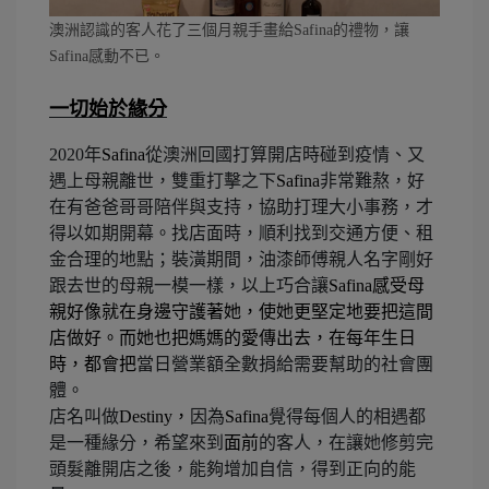
澳洲認識的客人花了三個月親手畫給Safina的禮物，讓
Safina感動不已。
一切始於緣分
2020年
Safina
從澳洲回國打算開店時碰到疫情、又
遇上母親離世，雙重打擊之下
Safina
非常難熬，好
在有爸爸哥哥陪伴與支持，協助打理大小事務，才
得以如期開幕。找店面時，順利找到交通方便、租
金合理的地點；裝潢期間，油漆師傅親人名字剛好
跟去世的母親一模一樣，以上巧合讓
Safina
感受母
親好像就在身邊守護著她，使她更堅定地要把這間
店做好。而她也把媽媽的愛傳出去，在每年生日
時，都會把
當日營業額全數捐給需要幫助的社會團
體。
店名叫做
Destiny
，
因為
Safina
覺得每個人的相遇都
是一種緣分，希望來到
面前
的客人，在讓她修剪完
頭髮離開店之後，能夠增加自信，得到正向的能