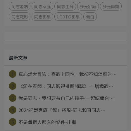
同志婚姻
同志家庭
同志生育
多元家庭
多元傾向
同志電影
同志影集
LGBTQ影集
告白
最新文章
1
真心話大冒險：喜歡上同性，我卻不知怎麼告⋯
2
《愛在春節：同志影視推薦特輯》－ 增添歡⋯
3
我是同志，我想要有自己的孩子-一起認識台⋯
4
2024迎戰家庭「龍」捲風-同志和直同志⋯
5
不是每個人都有的條件-出櫃