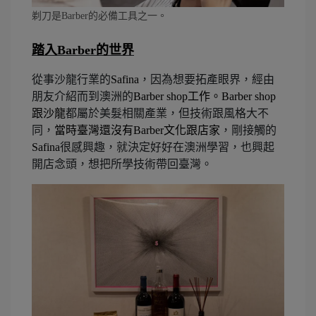
剃刀是Barber的必備工具之一。
踏入Barber的世界
從事沙龍行業的
Safina
，因為想要拓產眼界，經由
朋友介紹而到澳洲的
Barber shop
工作。
Barber shop
跟沙龍
都屬於美髮相關產業，但技術跟風格大不
同，
當時臺灣還沒有
Barber
文化跟店家
，剛接觸的
Safina
很感興趣，就決定好好在澳洲學習，也興起
開店念頭，想把所學技術帶回臺灣。