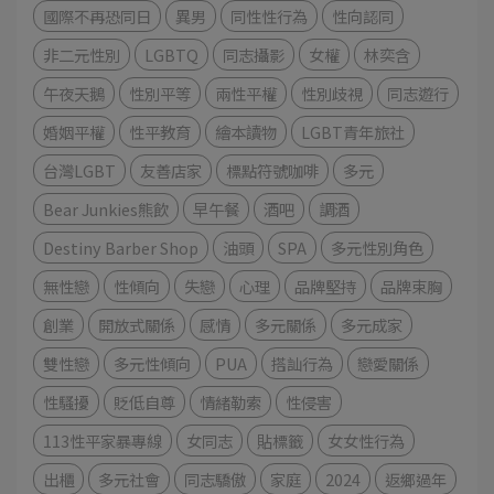
國際不再恐同日
異男
同性性行為
性向認同
非二元性別
LGBTQ
同志攝影
女權
林奕含
午夜天鵝
性別平等
兩性平權
性別歧視
同志遊行
婚姻平權
性平教育
繪本讀物
LGBT青年旅社
台灣LGBT
友善店家
標點符號咖啡
多元
Bear Junkies熊飲
早午餐
酒吧
調酒
Destiny Barber Shop
油頭
SPA
多元性別角色
無性戀
性傾向
失戀
心理
品牌堅持
品牌束胸
創業
開放式關係
感情
多元關係
多元成家
雙性戀
多元性傾向
PUA
搭訕行為
戀愛關係
性騷擾
貶低自尊
情緒勒索
性侵害
113性平家暴專線
女同志
貼標籤
女女性行為
出櫃
多元社會
同志驕傲
家庭
2024
返鄉過年