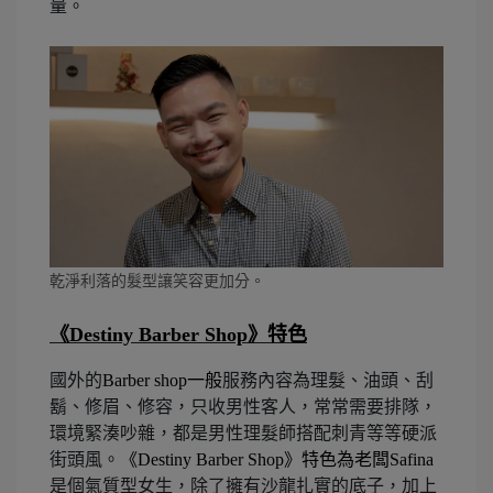
量。
乾淨利落的髮型讓笑容更加分。
《
Destiny Barber Shop
》
特色
國外的
Barber shop
一般
服務內容為理髮、油頭、刮
鬍、修眉、修容，只收男性客人，常常需要排隊，
環境緊湊吵雜，都是男性理髮師搭配刺青等等硬派
街頭風。
《
Destiny Barber Shop
》特色為老闆
Safina
是個氣質型女生，除了擁有沙龍扎實的底子，加上