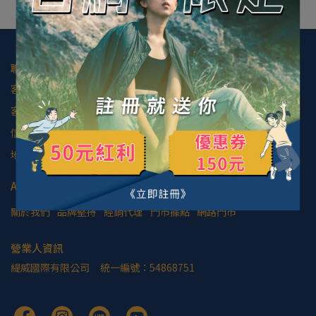
聯絡資訊
客服專線：市話 (02) 2977-5580、行動 0922-466-580
客服時間：週一至週五 09:00-18:00
信箱：service@t-studio.info
地址：新北市三重區成功路73巷19號
About us
關於我們
品牌堅持
經銷代理
門市據點
網路門市
營業人資訊
緹威國際有限公司     統一編號：54868751