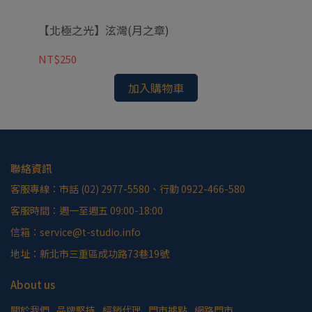
【北極之光】泫灣(月之章)
【
NT$250
NT
加入購物車
聯絡資訊
客服專線：市話 (02) 2977-5580、行動 0922-466-580
客服時間：週一至週五 09:00-18:00
信箱：service@t-studio.info
地址：新北市三重區成功路73巷19號
About us
關於我們
品牌堅持
經銷代理
門市據點
網路門市