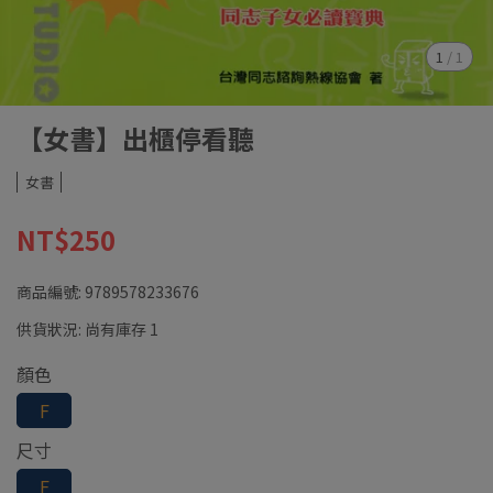
1
/
1
【女書】出櫃停看聽
女書
NT$250
商品編號:
9789578233676
供貨狀況:
尚有庫存 1
顏色
F
尺寸
F