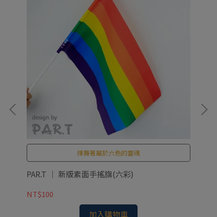
揮舞著屬於六色的靈魂
PAR.T ｜ 新版素面手搖旗(六彩)
PA
NT$100
NT
加入購物車