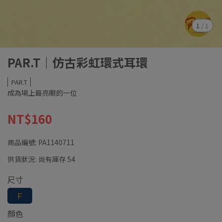
1
/
1
PAR.T｜仿古彩虹環式耳環
PAR.T
成為場上最亮眼的一位
NT$160
商品編號:
PA1140711
供貨狀況:
尚有庫存 54
尺寸
Ｆ
顏色