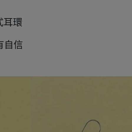
式耳環
亮有自信