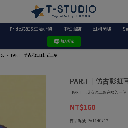
Pride彩虹&生活小物
中性服飾
紅利商城
S
商品
PAR.T｜仿古彩虹耳針式耳環
PAR.T｜仿古彩
成為場上最亮眼的一位
PAR.T
NT$160
商品編號:
PA1140712