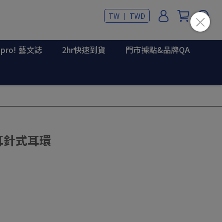
TW ｜ TWD
upro! 藝文誌
2hr快速到貨
門市據點&品牌QA
虹耳針式耳環