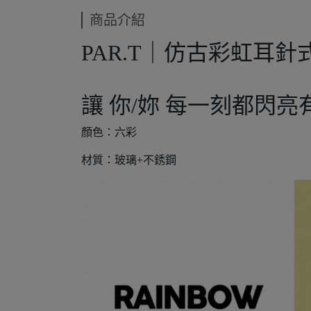
商品介紹
PAR.T｜仿古彩虹耳針
讓 你/妳 每一刻都閃
顏色：六彩
材質：玻璃+不銹鋼